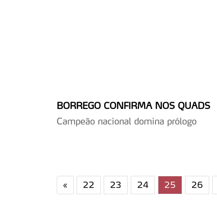
O ACP garantirá que as tran
consentimento e quando tal s
Realçamos que o bloqueio de 
navegação no Website e nos 
Consulte a política de cookie
BORREGO CONFIRMA NOS QUADS
Campeão nacional domina prólogo
«
22
23
24
25
26