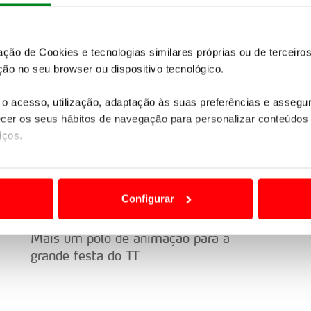
zação de Cookies e tecnologias similares próprias ou de tercei
ão no seu browser ou dispositivo tecnológico.
o acesso, utilização, adaptação às suas preferências e asseg
er os seus hábitos de navegação para personalizar conteúdos
iços.
ão destas tecnologias dependem do seu consentimento, definind
e limitando o acesso a informações durante a navegação no Web
Configurar
Ó
2 HORAS DE RESISTÊNCIA PARA
UTV/BUGGY
 a sua experiência digital, personalizar conteúdos e anúncios,
ciais, bem como para analisar dados de navegação no nosso web
Mais um polo de animação para a
grande festa do TT
nformação, relativa à sua utilização do nosso site de publicidad
aíses terceiros.