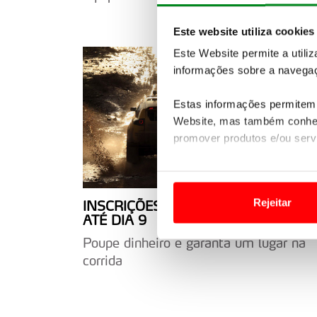
Este website utiliza cookies
Este Website permite a utili
informações sobre a navegaç
Estas informações permitem 
Website, mas também conhec
promover produtos e/ou serv
Em alguns casos, a utilizaç
tempo as suas preferências 
Rejeitar
INSCRIÇÕES A PREÇO REDUZIDO S
ATÉ DIA 9
Usamos cookies para melhorar
funcionalidades de redes so
Poupe dinheiro e garanta um lugar na
corrida
Adicionalmente partilhamos i
e organizações na UE e em p