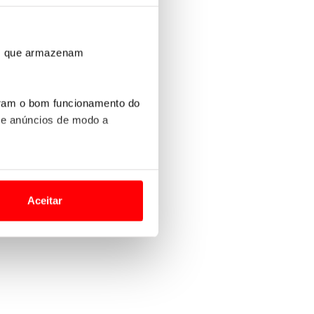
ros que armazenam
uram o bom funcionamento do
 e anúncios de modo a
o nesses termos e a todo o
site.
Aceitar
 para lhe proporcionar
site.
e e de análise, com parceiros