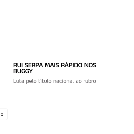
sferências internacionais de dados pessoais serão realizadas 
e afigure estritamente necessário no contexto dos serviços a pr
certo tipo de Cookies e tecnologias similares pode ter impacto
serviços disponibilizados.
s do site.
RUI SERPA MAIS RÁPIDO NOS
BUGGY
Luta pelo título nacional ao rubro
»