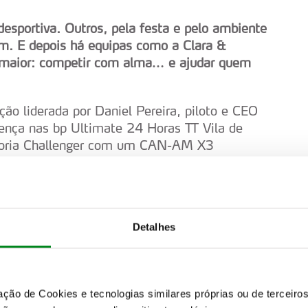
desportiva. Outros, pela festa e pelo ambiente
m. E depois há equipas como a Clara &
maior: competir com alma… e ajudar quem
ão liderada por Daniel Pereira, piloto e CEO
ença nas bp Ultimate 24 Horas TT Vila de
tegoria Challenger com um CAN-AM X3
m prova foi auspiciosa: melhor tempo da
6.º lugar absoluto, garantindo um lugar de
na alentejana.
, Bruno Oliveira, um veterano de Fronteira,
Detalhes
s, todos unidos por uma paixão comum: a
rcebe que o projeto Clara & Gema vai muito
tempo que desafiam os limites físicos e
zação de Cookies e tecnologias similares próprias ou de tercei
ircuito de 16,28 km, levam consigo uma