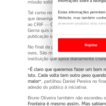
informações sobre a navegaç
missão solidária que tem vindo a ganha
Tal como no ano passado, cada quilóme
Estas informações permitem 
Website, mas também conhec
que desempenho, representa um ovo doa
promover produtos e/ou serv
ao CRIF — Centro de Reabilitação e In
Gema quis ir ainda mais longe e por cad
Em alguns casos, a utilizaç
publicação solidária da equipa no In
tempo as suas preferências 
Rejeitar
No final da prova, feitas as contas, a 
Usamos cookies para melhorar
ovos. São mais de 130 dúzias, um núm
funcionalidades de redes so
instituição que apoia diariamente crian
“É claro que queremos fazer um bom r
Adicionalmente partilhamos i
e organizações na UE e em p
isto. Cada volta tem outro peso quando
maior”
, partilhou Daniel Pereira no fi
O ACP garantirá que as tran
adesão do público à iniciativa.
consentimento e quando tal s
Bruno Oliveira também não escondeu o
Realçamos que o bloqueio de 
Fronteira é mesmo assim. Mas sabíam