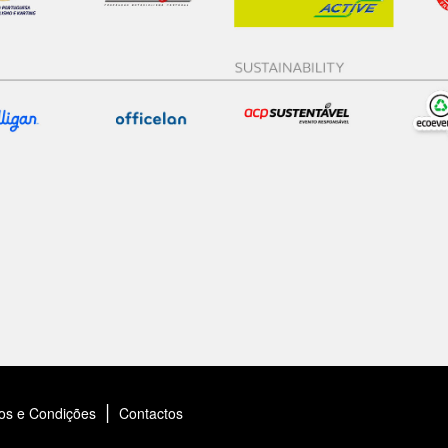
|
os e Condições
Contactos