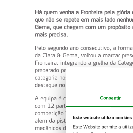
Há quem venha a Fronteira pela glória 
que não se repete em mais lado nenhu
Gema, que chegam com um propósito 
mais precisa.
Pelo segundo ano consecutivo, a formaç
da Clara & Gema, voltou a marcar pres
Fronteira, integrando a grelha da Ca
preparado pela MM Sport. A entrada e
categoria nos treinos cronometrados e 
destaque no arranque da mítica marato
A equipa é composta por Daniel Pereira
Consentir
com 12 participações, e Duarte Mende
competição TT. Mas rapidamente se pe
Este website utiliza cookies
além da pista de Fronteira. Ao mesmo 
Este Website permite a utili
mecânicos de homens e máquina num c