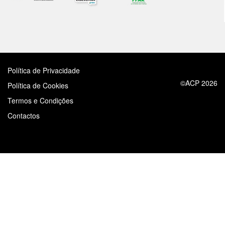
tecnologias similares pode ter impacto na sua
experiência de navegação no Website e nos serviços
disponibilizados.
Consulte a política de cookies do site.
Política de Privacidade
©ACP 2026
Política de Cookies
Termos e Condições
Contactos