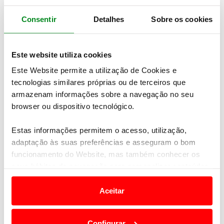
course, ainsi que sur les pages respectives
des médias sociaux.
Consentir
Detalhes
Sobre os cookies
Este website utiliza cookies
Este Website permite a utilização de Cookies e
«
Voltar
tecnologias similares próprias ou de terceiros que
armazenam informações sobre a navegação no seu
ÚLTIMAS
browser ou dispositivo tecnológico.
Uma equipa, uma missão: competir e ajudar
Estas informações permitem o acesso, utilização,
“Teambuilding” em Fronteira
adaptação às suas preferências e asseguram o bom
Portugueses reconquistam Fronteira
funcionamento do Website, mas também conhecer os
Portugueses contrariam favoritismo francês
seus hábitos de navegação para personalizar conteúdos
O regresso do Sr. Fronteira
e anúncios de modo a promover produtos e/ou serviços.
Aceitar
Em alguns casos, a utilização destas tecnologias
dependem do seu consentimento, definindo nesses
SIGA-NOS
Configurar