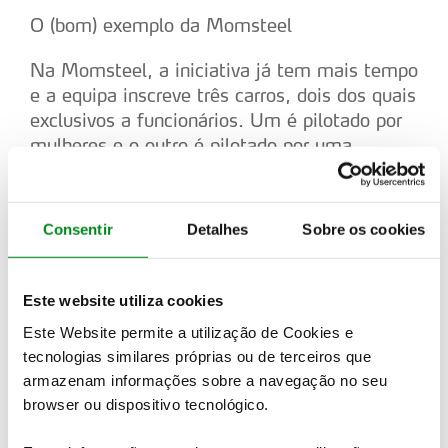
O (bom) exemplo da Momsteel
Na Momsteel, a iniciativa já tem mais tempo
e a equipa inscreve três carros, dois dos quais
exclusivos a funcionários. Um é pilotado por
mulheres e o outro é pilotado por uma
formação constituída por homens.
Pedro Ortigão, um dos responsáveis pelo
Consentir
Detalhes
Sobre os cookies
projeto Momsteel em Fronteira, explica como
é que funciona o sistema que permite
selecionar os pilotos a partir de um universo
Este website utiliza cookies
de 350 trabalhadores. “Quem tinha interesse,
Este Website permite a utilização de Cookies e
inscreveu-se e fizemos uma sessão de
tecnologias similares próprias ou de terceiros que
avaliação num kartódromo. Tivemos cerca de
armazenam informações sobre a navegação no seu
40 candidaturas. Eu e a Lígia Albuquerque
browser ou dispositivo tecnológico.
(mentora da equipa feminina) fizemos a
seleção. Quem passou à segunda fase,