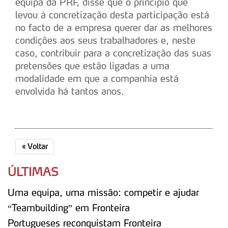
equipa da PRF, disse que o princípio que
parceiros e organizações na UE e em países terceiros.
levou à concretização desta participação está
no facto de a empresa querer dar as melhores
O ACP garantirá que as transferências internacionais de
condições aos seus trabalhadores e, neste
dados pessoais serão realizadas apenas com o seu
caso, contribuir para a concretização das suas
consentimento e quando tal se afigure estritamente
pretensões que estão ligadas a uma
necessário no contexto dos serviços a prestar.
modalidade em que a companhia está
envolvida há tantos anos.
Realçamos que o bloqueio de certo tipo de Cookies e
tecnologias similares pode ter impacto na sua
experiência de navegação no Website e nos serviços
disponibilizados.
«
Voltar
Consulte a política de cookies do site.
ÚLTIMAS
Uma equipa, uma missão: competir e ajudar
“Teambuilding” em Fronteira
Portugueses reconquistam Fronteira