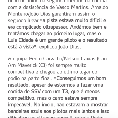
ficou decidido na segunda metade da corrida
com a desistência de Vasco Martins. Arnaldo
Monteiro/João Dias garantiram assim o
segundo lugar
“a pista estava muito difícil e
era complicado ultrapassar. Andámos bem e
tentámos chegar ao primeiro lugar, mas o
Luís Cidade é um grande piloto e o resultado
está à vista”
, explicou João Dias.
A equipa Pedro Carvalho/Nelson Caxias (Can-
Am Maverick X3) foi sempre muito
competitiva e chegou ao último lugar do
pódio na parte final.
“Conseguimos um bom
resultado, apesar de estarmos a fazer uma
corrida de SSV com um T3, que é menos
competitivo, mas o carro esteve sempre
impecável. No início, não estavam a mostrar
bandeiras azuis aos pilotos mais lentos e isso
dificultou as ultrapassagens”
, referiu Pedro