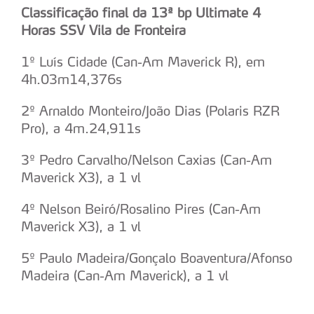
Classificação final da 13ª bp Ultimate 4
Horas SSV Vila de Fronteira
Realçamos que o bloqueio de certo tipo de Cookies e
tecnologias similares pode ter impacto na sua
1º Luís Cidade (Can-Am Maverick R), em
experiência de navegação no Website e nos serviços
4h.03m14,376s
disponibilizados.
2º Arnaldo Monteiro/João Dias (Polaris RZR
Consulte a política de cookies do site.
Pro), a 4m.24,911s
3º Pedro Carvalho/Nelson Caxias (Can-Am
Maverick X3), a 1 vl
4º Nelson Beiró/Rosalino Pires (Can-Am
Maverick X3), a 1 vl
5º Paulo Madeira/Gonçalo Boaventura/Afonso
Madeira (Can-Am Maverick), a 1 vl