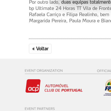
Por outro lado,
duas equipas totalment
Adicionalmente partilhamos i
bp Ultimate 24 Horas TT Vila de Fronte
e organizações na UE e em p
Rafaela Carriço e Filipa Realinho, bem
Margarida Pereira, Paula Moura e Bian
O ACP garantirá que as tran
consentimento e quando tal s
Realçamos que o bloqueio de 
«
Voltar
navegação no Website e nos 
Consulte a política de cookie