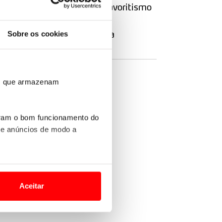
Portugueses contrariam favoritismo
francês
O regresso do Sr. Fronteira
Sobre os cookies
SIGA-NOS
ros que armazenam
uram o bom funcionamento do
 e anúncios de modo a
o nesses termos e a todo o
site.
Aceitar
 para lhe proporcionar
site.