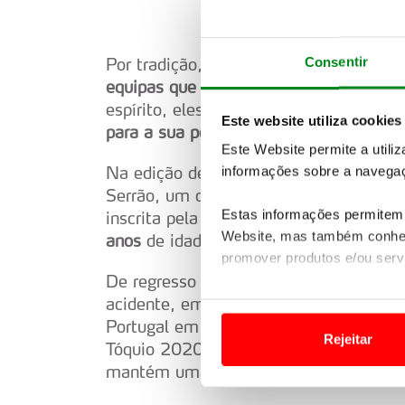
Consentir
Por tradição, a bp Ultimate 24 Horas T
equipas que “só” têm a ambição termin
espírito, eles são (também) os grande
Este website utiliza cookies
para a sua popularidade e história de s
Este Website permite a utili
Na edição de 2024 vai alinhar a famo
informações sobre a navegaç
Serrão, um dos carros mais populares 
Estas informações permitem 
inscrita pela equipa de Samuel Lima
Website, mas também conhec
anos
de idade que, mais uma vez, volta
promover produtos e/ou serv
De regresso está
Telmo Pinão, um atle
Em alguns casos, a utilizaç
acidente, em 2002, durante uma compe
tempo as suas preferências 
Portugal em diversas competições inter
Rejeitar
Tóquio 2020 e Paris 2024. Com uma ca
Usamos cookies para melhorar
mantém uma forte ligação ao todo-o-te
funcionalidades de redes so