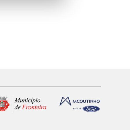
e e de análise, com parceiros
apenas com o seu
estar.
 na sua experiência de