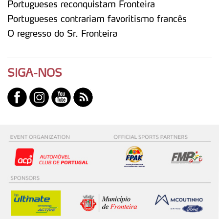
Portugueses reconquistam Fronteira
experiência de navegação no Website e nos serviços
Portugueses contrariam favoritismo francês
disponibilizados.
O regresso do Sr. Fronteira
Consulte a política de cookies do site.
SIGA-NOS