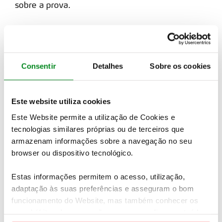
sobre a prova.
«
Voltar
Consentir
Detalhes
Sobre os cookies
ÚLTIMAS
Uma equipa, uma missão: competir e ajudar
Este website utiliza cookies
“Teambuilding” em Fronteira
Este Website permite a utilização de Cookies e
Portugueses reconquistam Fronteira
tecnologias similares próprias ou de terceiros que
Portugueses contrariam favoritismo francês
armazenam informações sobre a navegação no seu
O regresso do Sr. Fronteira
browser ou dispositivo tecnológico.
Estas informações permitem o acesso, utilização,
adaptação às suas preferências e asseguram o bom
SIGA-NOS
funcionamento do Website, mas também conhecer os
seus hábitos de navegação para personalizar conteúdos